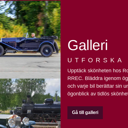
Galleri
UTFORSKA
Upptäck skönheten hos Rol
RREC. Bläddra igenom ögo
och varje bil berättar sin u
ögonblick av tidlös skönhet
Gå till galleri