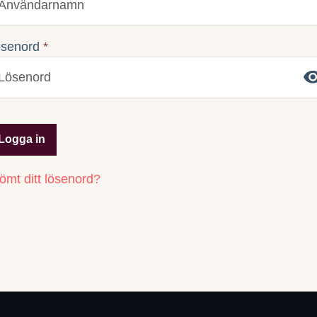
ösenord
*
Logga in
ömt ditt lösenord?